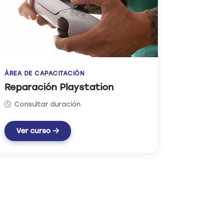
ÁREA DE CAPACITACIÓN
ÁREA DE
Gestión en emprendimientos
Gastr
Consultar duración
Consu
Ver curso
Ver 