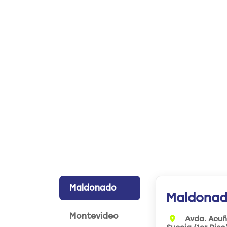
Maldonado
Maldona
Montevideo
Avda. Acuñ