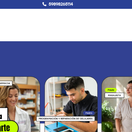
59898265114
!Hablemos!
Buscar
Campus virtual