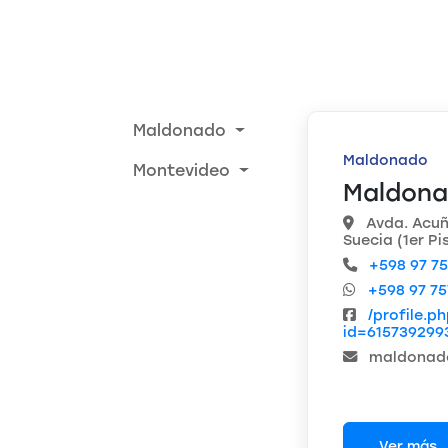
Maldonado
Maldonado
Montevideo
Maldon
Avda. Acuñ
Suecia (1er Pi
+598 97 75
+598 97 75
/profile.p
id=615739299
maldonad
Ver más