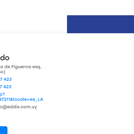
ado
a de Figueroa esq.
so)
7 423
7 423
hp?
37211&locale=es_LA
o@eddis.com.uy