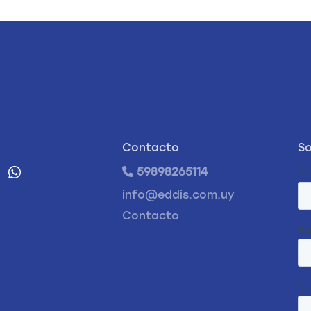
Contacto
So
59898265114
info@eddis.com.uy
Contacto