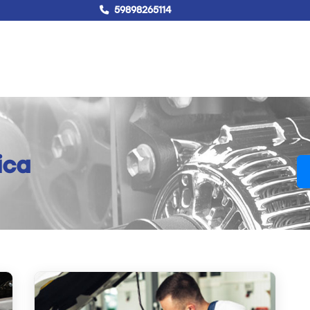
59898265114
!Hablemos!
Buscar
Campus virtual
ica