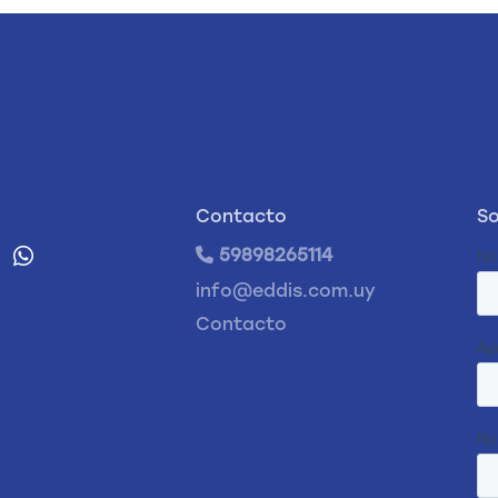
Contacto
So
59898265114
info@eddis.com.uy
Contacto