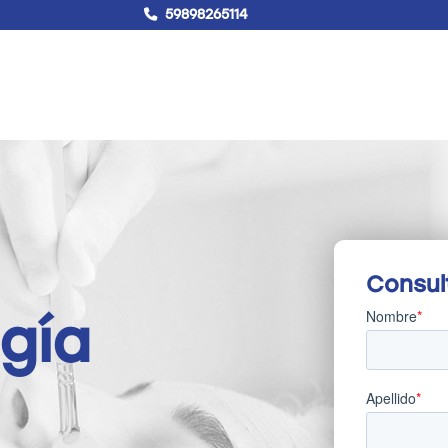
59898265114
!Hablemos!
Buscar
Campus virtual
Consul
gía