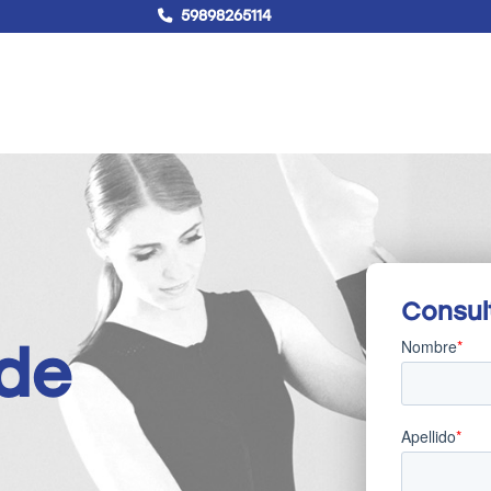
59898265114
!Hablemos!
Buscar
Campus virtual
Consul
 de