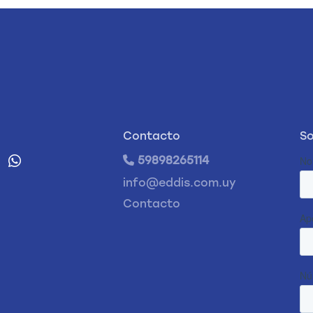
Contacto
So
59898265114
info@eddis.com.uy
Contacto