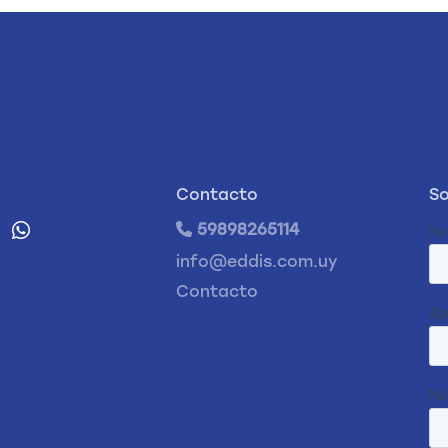
Contacto
So
59898265114
info@eddis.com.uy
Contacto