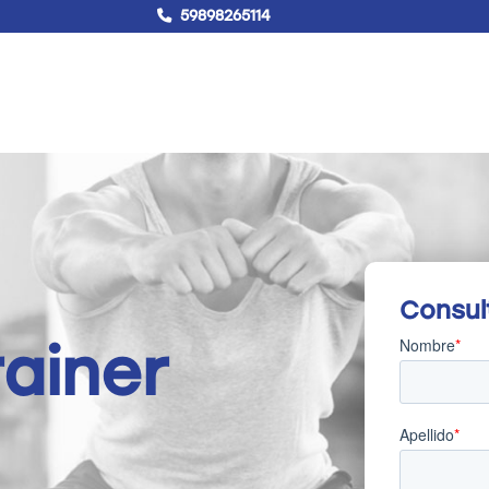
59898265114
!Hablemos!
Buscar
Campus virtual
Consul
rainer