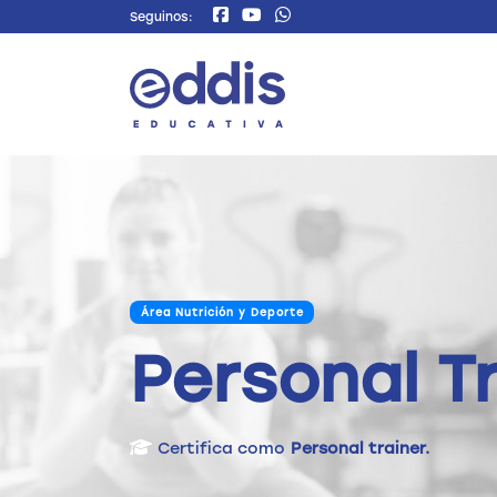
Seguinos:
Área Nutrición y Deporte
Personal T
Certifica como
Personal trainer.