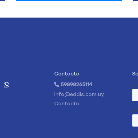
Contacto
So
59898265114
info@eddis.com.uy
Contacto