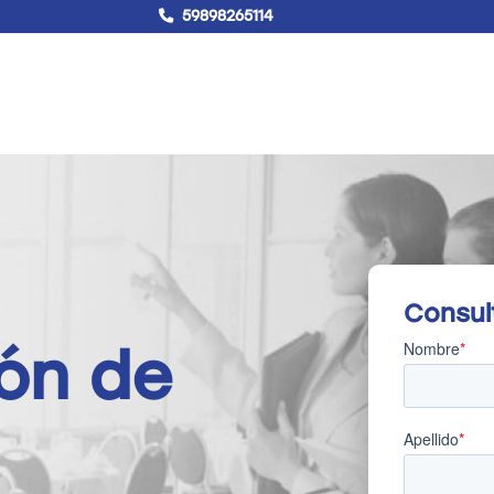
59898265114
!Hablemos!
Buscar
Campus virtual
Consul
ón de