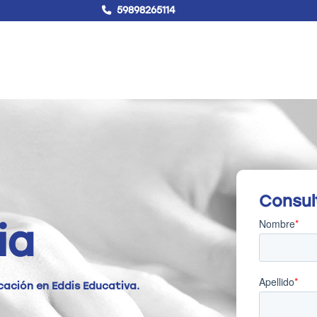
59898265114
!Hablemos!
Buscar
Campus virtual
Consul
ia
cación en Eddis Educativa.