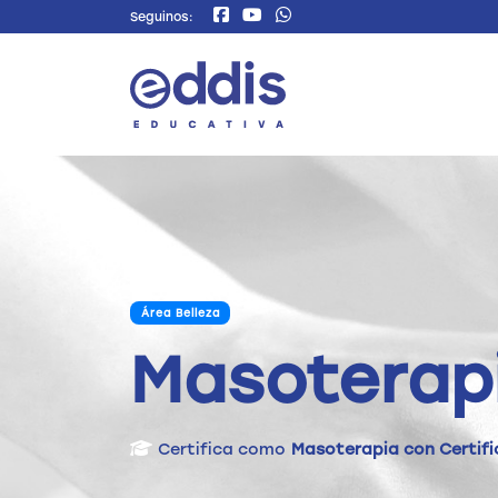
Seguinos:
Área Belleza
Masoterap
Certifica como
Masoterapia con Certifi