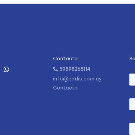
Contacto
So
59898265114
info@eddis.com.uy
Contacto