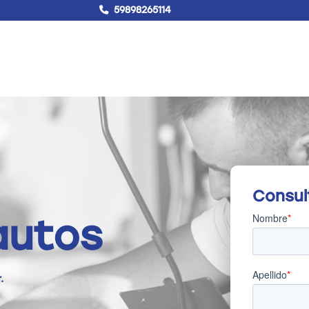
59898265114
!Hablemos!
Buscar
Campus virtual
Consul
autos
.