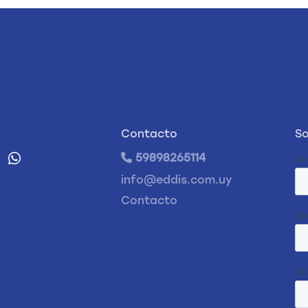
Contacto
So
59898265114
info@eddis.com.uy
Contacto