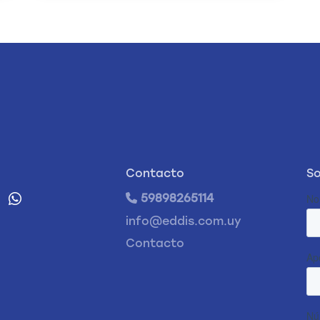
Contacto
So
59898265114
info@eddis.com.uy
Contacto