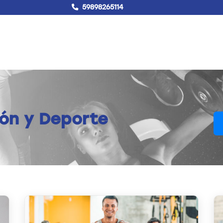
59898265114
!Hablemos!
Buscar
Campus virtual
ión y Deporte