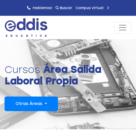
!Hablemos!
Buscar
Campus virtual
Cursos
Área Salida
Laboral Propia
Otras Áreas