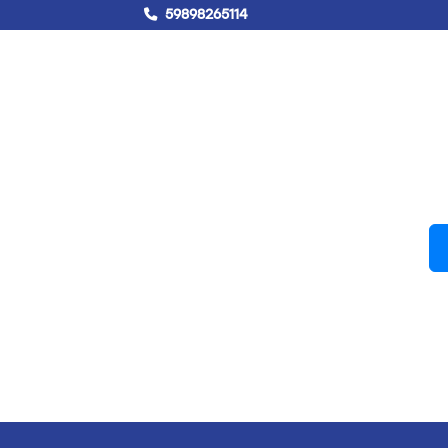
59898265114
!Hablemos!
Buscar
Campus virtual